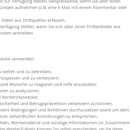
st zur Verfügung stellen, beispielsweise, wenn Sie über einen
Kontakt aufnehmen (z.B. eine E-Mail mit einem Kommentar oder
Daten aus Drittquellen erfassen.
Verfügung stellen, wenn Sie sich über einen Drittanbieter wie
ensten anmelden.
Zwecke verwenden:
stellen und zu betreiben;
nzupassen und zu verbessern;
 und Wünsche zu reagieren und Hilfe anzubieten;
er zu analysieren;
nd Recherchezwecke;
icherheit und Betrugsprävention verbessern zu können;
sere Bedingungen und Richtlinien durchzusetzen sowie um dem
 bzw. behördlichen Anordnungen zu entsprechen;
chten, Werbematerial und sonstige Informationen im Zusammen
Bei Werbe-E-Mails können Sie selbst entscheiden, ob Sie diese