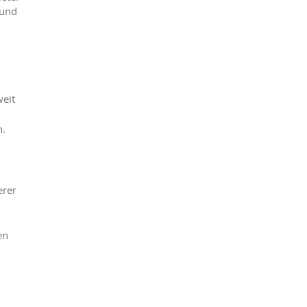
 und
weit
n.
erer
en