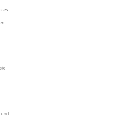
sses
en.
sie
n und