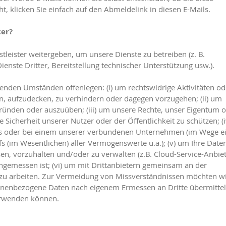
, klicken Sie einfach auf den Abmeldelink in diesen E-Mails.
ter?
tleister weitergeben, um unsere Dienste zu betreiben (z. B.
nste Dritter, Bereitstellung technischer Unterstützung usw.).
enden Umständen offenlegen: (i) um rechtswidrige Aktivitäten od
n, aufzudecken, zu verhindern oder dagegen vorzugehen; (ii) um
ründen oder auszuüben; (iii) um unsere Rechte, unser Eigentum 
 Sicherheit unserer Nutzer oder der Öffentlichkeit zu schützen; (i
uns oder bei einem unserer verbundenen Unternehmen (im Wege e
 (im Wesentlichen) aller Vermögenswerte u.a.); (v) um Ihre Date
ssen, vorzuhalten und/oder zu verwalten (z.B. Cloud-Service-Anbiet
angemessen ist; (vi) um mit Drittanbietern gemeinsam an der
 zu arbeiten. Zur Vermeidung von Missverständnissen möchten w
sonenbezogene Daten nach eigenem Ermessen an Dritte übermitte
erwenden können.