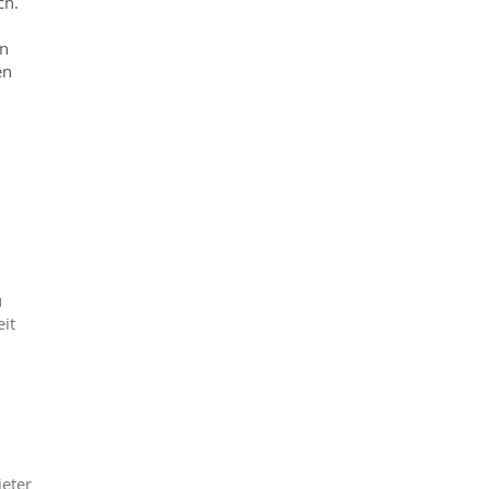
ch.
en
en
u
it
eter