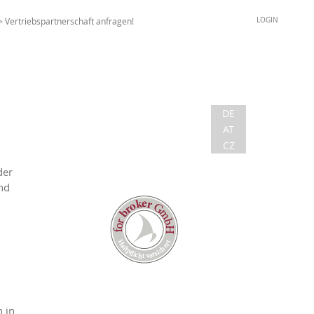
> Vertriebspartnerschaft anfragen!
LOGIN
DE
AT
CZ
der
nd
n in