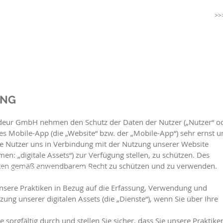
>>
EN
ANSPRECHPARTNER
DOWNLOAD
KONTAKT
UNG
adeur GmbH nehmen den Schutz der Daten der Nutzer („Nutzer“ o
es Mobile-App (die „Website“ bzw. der „Mobile-App“) sehr ernst u
die Nutzer uns in Verbindung mit der Nutzung unserer Website
: „digitale Assets“) zur Verfügung stellen, zu schützen. Des
 Daten gemäß anwendbarem Recht zu schützen und zu verwenden.
NSPRECHPARTNER
KONTAKT
 unsere Praktiken in Bezug auf die Erfassung, Verwendung und
ung unserer digitalen Assets (die „Dienste“), wenn Sie über Ihre
e sorgfältig durch und stellen Sie sicher, dass Sie unsere Praktike