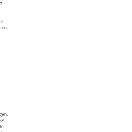
en
ch
ten.
gen.
USA
le