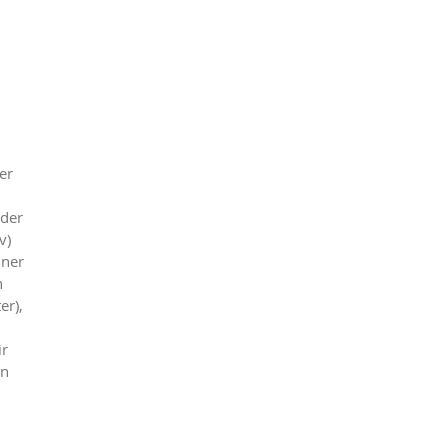
er
oder
v)
iner
n
er),
ir
ln