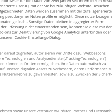
Webbrowser für die Dauer von zwei Jahren seit Ihrem letzten Besu
enerierte User-ID, mit der Sie bei zukünftigen Website-Besuchen
fgezeichneten Daten werden zusammen mit der zufallsgeneriert
ung pseudonymer Nutzerprofile ermöglicht. Diese nutzerbezogen
aten gelöscht. Sonstige Daten bleiben in aggregierter Form
t der Erfassung nicht einverstanden sein, können Sie diese mit der
d-ons zur Deaktivierung von Google Analytics
unterbinden oder
unseren Cookie-Einstellungs-Dialog.
n
 darauf zugreifen, autorisieren wir Dritte dazu, Webbeacons,
ere Technologien und Analysedienste („Tracking-Technologien“)
ien können es Dritten ermöglichen, Ihre Daten automatisch zu
auf unseren digitalen Assets zu verbessern, deren Performance z
 Nutzererlebnis zu gewährleisten, sowie zu Zwecken der Sicherhe
rnehmen sowie unsere vertrauenswürdigen Partner und Dienstanbi